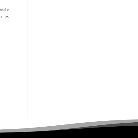
Visite
n les